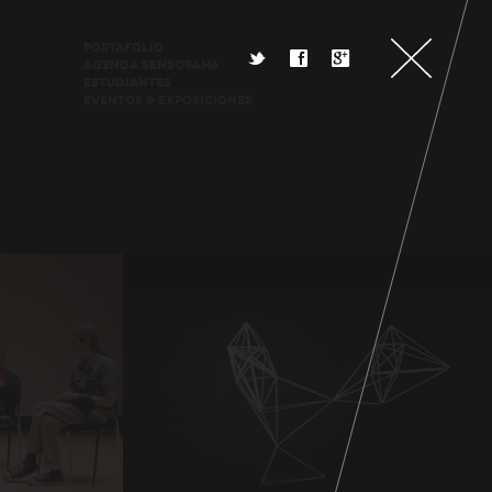
Portafolio
t
f
g
Agenda Sensorama
Estudiantes
Eventos & Exposiciones